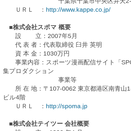
千葉県千葉市中央区弁天2-22-6 Ka
ＵＲＬ ：
http://www.kappe.co.jp/
■株式会社スポマ 概要
設 立：2007年5月
代 表 者：代表取締役 臼井 英明
資 本 金：1030万円
事業内容：スポーツ漫画配信サイト「SPO
集プロダクション
事業等
所 在 地：〒107-0062 東京都港区南青山1
ビル4階
ＵＲＬ ：
http://spoma.jp
■株式会社テイツー 会社概要