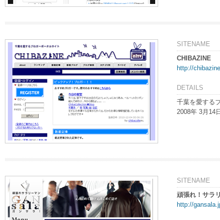
SITENAME
CHIBAZINE
http://chibazine
DETAILS
千葉を愛する
2008年 3月
SITENAME
頑張れ！サラ
http://gansala.j